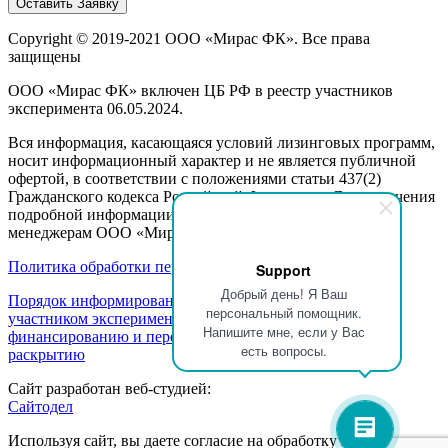
Copyright © 2019-2021 ООО «Мирас ФК». Все права
защищены
ООО «Мирас ФК» включен ЦБ РФ в реестр участников
эксперимента 06.05.2024.
Вся информация, касающаяся условий лизинговых программ,
носит информационный характер и не является публичной
офертой, в соответствии с положениями статьи 437(2)
Гражданского кодекса Российской Федерации. Для получения
подробной информации, пожалуйста, обращайтесь к
менеджерам ООО «Мирас ФК».
Политика обработки персональных данных
Support
Добрый день! Я Ваш
Порядок информирования клиентов об осуществлении
персональный помощник.
участником эксперимента деятельности по партнерскому
Напишите мне, если у Вас
финансированию и перечень информации, подлежащей
есть вопросы.
раскрытию
Сайт разработан веб-студией:
Сайтодел
Используя сайт, вы даете согласие на обработку ваших