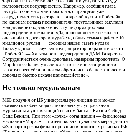
торговли РТ Олег Коробченко. Так что услуги МББ будут
пользоваться популярностью. Например, сообщил глава
республиканского минпромторга, с иранцами уже
сотрудничает сеть ресторанов татарской кухни «Тюбетей» —
по канонам ислама производители треугольников закупали
холодильное оборудование. Эту информацию нам
подтвердили в компании. «Да, проводили уже несколько
операций по договорам мурабахи, общая сумма в районе 10
миллионов рублей, — сообщил нашей газете Руслан
Гильмутдинов — соучредитель, директор по развитию сети
„Тюбетей“. — Халяльность подтвердили в ДУМ Татарстана.
Сотрудничеством очень довольны, намерены продолжать. О
Мир Бизнес Банке узнали в агентстве инвестиционного
развития республики, потом обратились в банк с запросом и
довольно быстро начали взаимодействие».
Не только мусульманам
МББ получил от ЦБ универсальную лицензию и может
оказывать любые виды финансовых услуг, рассказал
журналистам управляющий офисом банка в Казани Сейед
Саид Вакили. При этом «дочка» организации — финансовая
компания «Мирас» — потенциальный участник мероприятий
ФЗ о партнерском финансировании в пилотных регионах РФ
(Татарстан — один из них). «Услуги оказываются не только