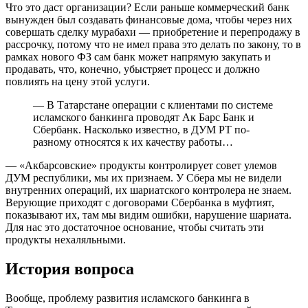
Что это даст организации? Если раньше коммерческий банк
вынужден был создавать финансовые дома, чтобы через них
совершать сделку мурабахи — приобретение и перепродажу в
рассрочку, потому что не имел права это делать по закону, то в
рамках нового ФЗ сам банк может напрямую закупать и
продавать, что, конечно, убыстряет процесс и должно
повлиять на цену этой услуги.
— В Татарстане операции с клиентами по системе
исламского банкинга проводят Ак Барс Банк и
Сбербанк. Насколько известно, в ДУМ РТ по-
разному относятся к их качеству работы…
— «Акбарсовские» продукты контролирует совет улемов
ДУМ республики, мы их признаем. У Сбера мы не видели
внутренних операций, их шариатского контролера не знаем.
Верующие приходят с договорами Сбербанка в муфтият,
показывают их, там мы видим ошибки, нарушение шариата.
Для нас это достаточное основание, чтобы считать эти
продукты нехаляльными.
История вопроса
Вообще, проблему развития исламского банкинга в