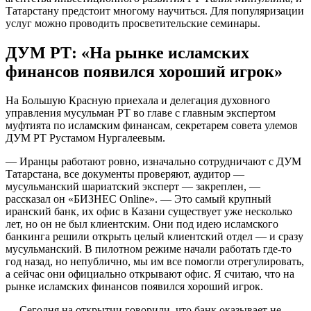
Татарстану предстоит многому научиться. Для популяризации
услуг можно проводить просветительские семинары.
ДУМ РТ: «На рынке исламских
финансов появился хороший игрок»
На Большую Красную приехала и делегация духовного
управления мусульман РТ во главе с главным экспертом
муфтията по исламским финансам, секретарем совета улемов
ДУМ РТ Рустамом Нургалеевым.
— Иранцы работают ровно, изначально сотрудничают с ДУМ
Татарстана, все документы проверяют, аудитор —
мусульманский шариатский эксперт — закреплен, —
рассказал он «БИЗНЕС Online». — Это самый крупный
иранский банк, их офис в Казани существует уже несколько
лет, но он не был клиентским. Они под идею исламского
банкинга решили открыть целый клиентский отдел — и сразу
мусульманский. В пилотном режиме начали работать где-то
год назад, но непублично, мы им все помогли отрегулировать,
а сейчас они официально открывают офис. Я считаю, что на
рынке исламских финансов появился хороший игрок.
— Сегодня на открытии говорили, что банк оказывает не