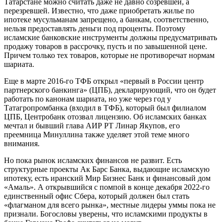
Татарстане можно считать даже не давно созревшей, а
перезревшей. Известно, что даже приобретать жилье по
ипотеке мусульманам запрещено, а банкам, соответственно,
нельзя предоставлять деньги под проценты. Поэтому
исламские банковские инструменты должны предусматривать
продажу товаров в рассрочку, пусть и по завышенной цене.
Причем только тех товаров, которые не противоречат нормам
шариата.
Еще в марте 2016-го ТФБ открыл «первый в России центр
партнерского банкинга» (ЦПБ), декларирующий, что он будет
работать по канонам шариата, но уже через год у
Татагропромбанка (входил в ТФБ), который был филиалом
ЦПБ, Центробанк отозвал лицензию. Об исламских банках
мечтал и бывший глава АИР РТ Линар Якупов, его
преемница Минуллина также уделяет этой теме много
внимания.
Но пока рынок исламских финансов не развит. Есть
структурные проекты Ак Барс Банка, выдающие исламскую
ипотеку, есть иранский Мир Бизнес Банк и финансовый дом
«Амаль». А открывшийся с помпой в конце декабря 2022-го
единственный офис Сбера, который должен был стать
«флагманом для всего рынка», местные лидеры уммы пока не
признали. Богословы уверены, что исламскими продукты в