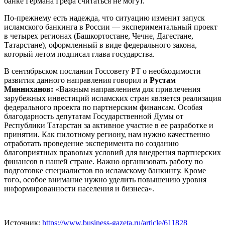
банке Германа Грефа считаться не могут.
По-прежнему есть надежда, что ситуацию изменит запуск
исламского банкинга в России — экспериментальный проект
в четырех регионах (Башкортостане, Чечне, Дагестане,
Татарстане), оформленный в виде федерального закона,
который летом подписал глава государства.
В сентябрьском послании Госсовету РТ о необходимости
развития данного направления говорил и
Рустам
Минниханов:
«Важным направлением для привлечения
зарубежных инвестиций исламских стран является реализация
федерального проекта по партнерским финансам. Особая
благодарность депутатам Государственной Думы от
Республики Татарстан за активное участие в ее разработке и
принятии. Как пилотному региону, нам нужно качественно
отработать проведение эксперимента по созданию
благоприятных правовых условий для внедрения партнерских
финансов в нашей стране. Важно организовать работу по
подготовке специалистов по исламскому банкингу. Кроме
того, особое внимание нужно уделить повышению уровня
информированности населения и бизнеса».
Источник:
https://www.business-gazeta.ru/article/611828