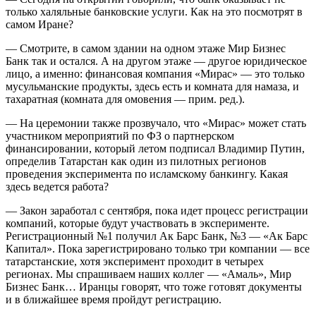
только халяльные банковские услуги. Как на это посмотрят в
самом Иране?
— Смотрите, в самом здании на одном этаже Мир Бизнес
Банк так и остался. А на другом этаже — другое юридическое
лицо, а именно: финансовая компания «Мирас» — это только
мусульманские продукты, здесь есть и комната для намаза, и
тахаратная (комната для омовения — прим. ред.).
— На церемонии также прозвучало, что «Мирас» может стать
участником мероприятий по ФЗ о партнерском
финансировании, который летом подписал Владимир Путин,
определив Татарстан как один из пилотных регионов
проведения эксперимента по исламскому банкингу. Какая
здесь ведется работа?
— Закон заработал с сентября, пока идет процесс регистрации
компаний, которые будут участвовать в эксперименте.
Регистрационный №1 получил Ак Барс Банк, №3 — «Ак Барс
Капитал». Пока зарегистрировано только три компании — все
татарстанские, хотя эксперимент проходит в четырех
регионах. Мы спрашиваем наших коллег — «Амаль», Мир
Бизнес Банк… Иранцы говорят, что тоже готовят документы
и в ближайшее время пройдут регистрацию.