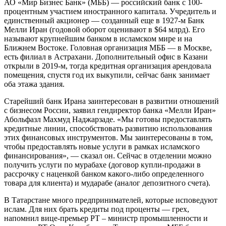
АО «Мир Бизнес Банк» (МББ) — российский банк с 100-
процентным участием иностранного капитала. Учредитель и
единственный акционер — созданный еще в 1927-м Банк
Мелли Иран (годовой оборот оценивают в $64 млрд). Его
называют крупнейшим банком в исламском мире и на
Ближнем Востоке. Головная организация МББ — в Москве,
есть филиал в Астрахани. Дополнительный офис в Казани
открыли в 2019-м, тогда кредитная организация арендовала
помещения, спустя год их выкупили, сейчас банк занимает
оба этажа здания.
Старейший банк Ирана заинтересован в развитии отношений
с бизнесом России, заявил гендиректор банка «Мелли Иран»
Абольфазл Махмуд Наджарзаде. «Мы готовы предоставлять
кредитные линии, способствовать развитию использования
этих финансовых инструментов. Мы заинтересованы в том,
чтобы предоставлять новые услуги в рамках исламского
финансирования», — сказал он. Сейчас в отделении можно
получить услуги по мурабахе (договор купли-продажи в
рассрочку с наценкой банком какого-либо определенного
товара для клиента) и мударабе (аналог депозитного счета).
В Татарстане много предпринимателей, которые исповедуют
ислам. Для них брать кредиты под проценты — грех,
напомнил вице-премьер РТ – министр промышленности и