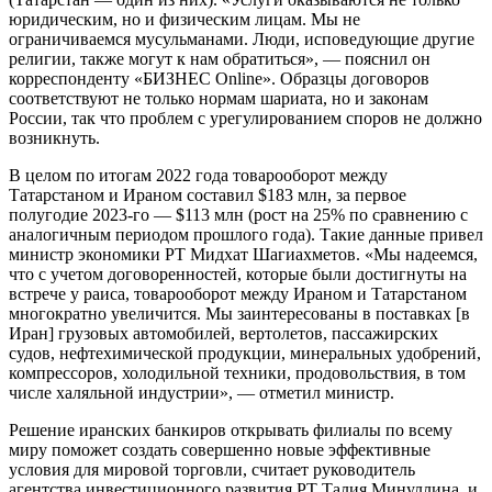
юридическим, но и физическим лицам. Мы не
ограничиваемся мусульманами. Люди, исповедующие другие
религии, также могут к нам обратиться», — пояснил он
корреспонденту «БИЗНЕС Online». Образцы договоров
соответствуют не только нормам шариата, но и законам
России, так что проблем с урегулированием споров не должно
возникнуть.
В целом по итогам 2022 года товарооборот между
Татарстаном и Ираном составил $183 млн, за первое
полугодие 2023-го — $113 млн (рост на 25% по сравнению с
аналогичным периодом прошлого года). Такие данные привел
министр экономики РТ Мидхат Шагиахметов. «Мы надеемся,
что с учетом договоренностей, которые были достигнуты на
встрече у раиса, товарооборот между Ираном и Татарстаном
многократно увеличится. Мы заинтересованы в поставках [в
Иран] грузовых автомобилей, вертолетов, пассажирских
судов, нефтехимической продукции, минеральных удобрений,
компрессоров, холодильной техники, продовольствия, в том
числе халяльной индустрии», — отметил министр.
Решение иранских банкиров открывать филиалы по всему
миру поможет создать совершенно новые эффективные
условия для мировой торговли, считает руководитель
агентства инвестиционного развития РТ Талия Минуллина, и