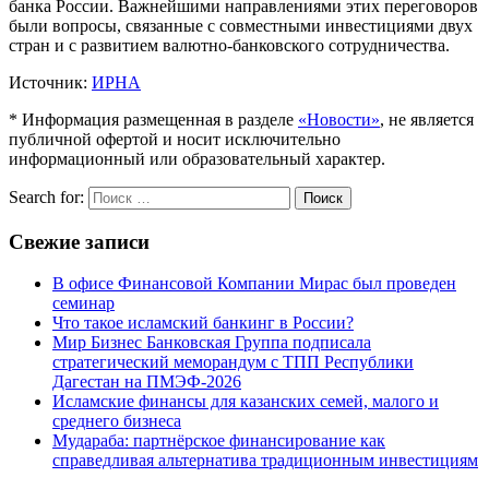
банка России. Важнейшими направлениями этих переговоров
были вопросы, связанные с совместными инвестициями двух
стран и с развитием валютно-банковского сотрудничества.
Источник:
ИРНА
* Информация размещенная в разделе
«Новости»
, не является
публичной офертой и носит исключительно
информационный или образовательный характер.
Search for:
Поиск
Свежие записи
В офисе Финансовой Компании Мирас был проведен
семинар
Что такое исламский банкинг в России?
Мир Бизнес Банковская Группа подписала
стратегический меморандум с ТПП Республики
Дагестан на ПМЭФ-2026
Исламские финансы для казанских семей, малого и
среднего бизнеса
Мудараба: партнёрское финансирование как
справедливая альтернатива традиционным инвестициям