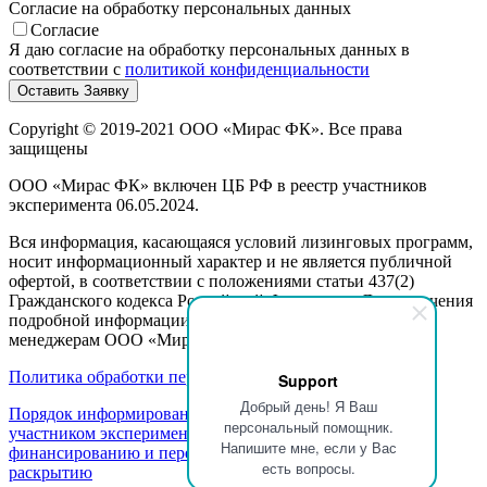
Согласие на обработку персональных данных
Согласие
Я даю согласие на обработку персональных данных в
соответствии с
политикой конфиденциальности
Copyright © 2019-2021 ООО «Мирас ФК». Все права
защищены
ООО «Мирас ФК» включен ЦБ РФ в реестр участников
эксперимента 06.05.2024.
Вся информация, касающаяся условий лизинговых программ,
носит информационный характер и не является публичной
офертой, в соответствии с положениями статьи 437(2)
Гражданского кодекса Российской Федерации. Для получения
подробной информации, пожалуйста, обращайтесь к
менеджерам ООО «Мирас ФК».
Политика обработки персональных данных
Support
Добрый день! Я Ваш
Порядок информирования клиентов об осуществлении
персональный помощник.
участником эксперимента деятельности по партнерскому
Напишите мне, если у Вас
финансированию и перечень информации, подлежащей
есть вопросы.
раскрытию