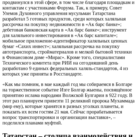
продвинулся в этой сфере, в том числе благодаря площадкам и
контактам с участниками Форума. Так, к примеру, Совет
Улемов Духовного управления мусульман Татарстана
разработал 5 готовых продуктов, среди которых халяльная
рассрочка на покупку недвижимости в «Ак барс банке»;
дебетовая банковская карта в «Ак барс банке»; инструмент
для халяльного инвестирования в «Ак барс капитале»;
мобильное приложение-идентификатор халяльных ценных
бумаг «Сахих инвест»; халяльная рассрочка на покупку
автотранспорта, стройматериалов и мелкой бытовой техники
в Финансовом доме «Мирас». Кроме того, специалистами
Технического комитета при РИИ на сегодняшний день
разработано 9 единых федеральных халяль-стандартов, 4 из
которых уже приняты в Росстандарте.
«Как мы помним, в мае каждый год мы собираемся в Болгаре
на торжественное событие Изге Болгар жыены, посвящённое
принятию ислама народами Волжской Булгарии в 922 году. В
этот раз планируем привезти 11 реликвий пророка Мухаммада
(мир ему), которые хранятся в разных уголках планеты, и
показать их всем гостям 21 мая. Сейчас прорабатывается
вопрос транспортировки и организации выставки», –
поделился планами муфтий.
Татарстан – столица взаимодействия и