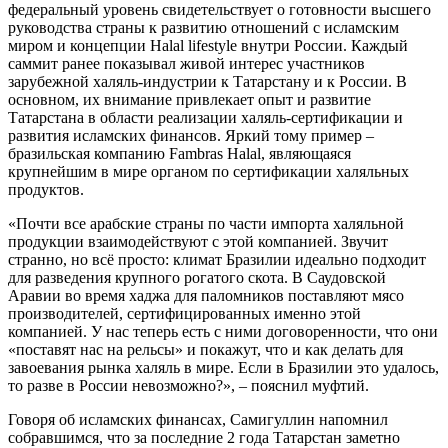
федеральный уровень свидетельствует о готовности высшего
руководства страны к развитию отношений с исламским
миром и концепции Halal lifestyle внутри России. Каждый
саммит ранее показывал живой интерес участников
зарубежной халяль-индустрии к Татарстану и к России. В
основном, их внимание привлекает опыт и развитие
Татарстана в области реализации халяль-сертификации и
развития исламских финансов. Яркий тому пример –
бразильская компанию Fambras Halal, являющаяся
крупнейшим в мире органом по сертификации халяльных
продуктов.
«Почти все арабские страны по части импорта халяльной
продукции взаимодействуют с этой компанией. Звучит
странно, но всё просто: климат Бразилии идеально подходит
для разведения крупного рогатого скота. В Саудовской
Аравии во время хаджа для паломников поставляют мясо
производителей, сертифицированных именно этой
компанией. У нас теперь есть с ними договоренности, что они
«поставят нас на рельсы» и покажут, что и как делать для
завоевания рынка халяль в мире. Если в Бразилии это удалось,
то разве в России невозможно?», – пояснил муфтий.
Говоря об исламских финансах, Самигуллин напомнил
собравшимся, что за последние 2 года Татарстан заметно