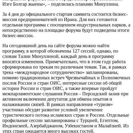
Изге Болгар жыены», – поделилась планами Минуллина.
За 4 дня до официального стартам саммита состоится бизнес-
миссия предпринимателей из Ирана. Для них готовится
отдельная программа с посещением индустриальных парков, а
непосредственно на площадке форума будут подведены итоги
бизнес-миссии.
На сегодняшний день на сайте форума можно найти
программу, в которой обозначены 127 сессий, однако, по
словам Талии Минуллиной, каждый день в программу
вносятся изменения. Примечательно, что в этом году работа
сформирована по трекам по различным темам. Так, в рамках
трека «международное сотрудничество» запланированы,
помимо традиционных встреч Чрезвычайных и Полномочных
послов России и стран ОИС, интересные сессии об общей
истории России и стран ОИС, а также впервые пройдут
межпарламентские слушания Россия – Персидский залив при
активном включении депутатов для обмена опытом и
налаживании связей. В рамках направления «туризм»
участники обсудят развитие условий увеличение
туристического потока исламских стран и России. Отдельные
профильные сессии запланированы с Турцией, Египтом,
Индонезией, Азербайджаном, Узбекистаном и Малайзией. Из
этих стран ожидается много высоких гостей.