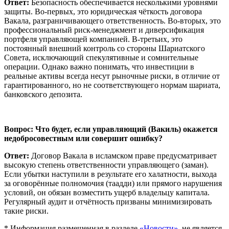
Ответ:
Безопасность обеспечивается несколькими уровнями
защиты. Во-первых, это юридическая чёткость договора
Вакала, разграничивающего ответственность. Во-вторых, это
профессиональный риск-менеджмент и диверсификация
портфеля управляющей компанией. В-третьих, это
постоянный внешний контроль со стороны Шариатского
Совета, исключающий спекулятивные и сомнительные
операции. Однако важно понимать, что инвестиции в
реальные активы всегда несут рыночные риски, в отличие от
гарантированного, но не соответствующего нормам шариата,
банковского депозита.
Вопрос: Что будет, если управляющий (Вакиль) окажется
недобросовестным или совершит ошибку?
Ответ:
Договор Вакала в исламском праве предусматривает
высокую степень ответственности управляющего (заман).
Если убытки наступили в результате его халатности, выхода
за оговорённые полномочия (таадди) или прямого нарушения
условий, он обязан возместить ущерб владельцу капитала.
Регулярный аудит и отчётность призваны минимизировать
такие риски.
* Информация размещенная в разделе
«Новости»
, не является