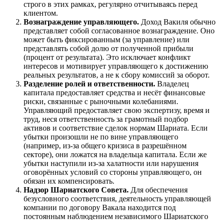
строго в этих рамках, регулярно отчитываясь перед
клиентом.
Вознаграждение управляющего.
Доход Вакиля обычно
представляет собой согласованное вознаграждение. Оно
может быть фиксированным (за управление) или
представлять собой долю от полученной прибыли
(процент от результата). Это исключает конфликт
интересов и мотивирует управляющего к достижению
реальных результатов, а не к сбору комиссий за оборот.
Разделение ролей и ответственности.
Владелец
капитала предоставляет средства и несёт финансовые
риски, связанные с рыночными колебаниями.
Управляющий предоставляет свою экспертизу, время и
труд, неся ответственность за грамотный подбор
активов и соответствие сделок нормам Шариата. Если
убытки произошли не по вине управляющего
(например, из-за общего кризиса в разрешённом
секторе), они ложатся на владельца капитала. Если же
убытки наступили из-за халатности или нарушения
оговорённых условий со стороны управляющего, он
обязан их компенсировать.
Надзор Шариатского Совета.
Для обеспечения
безусловного соответствия, деятельность управляющей
компании по договору Вакала находится под
постоянным наблюдением независимого Шариатского