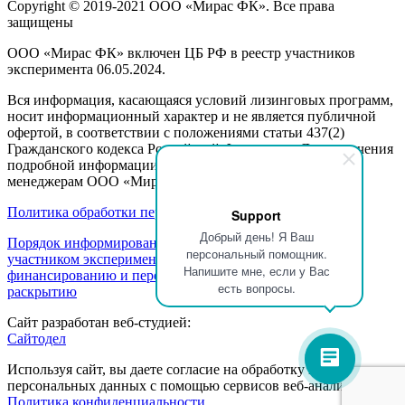
Copyright © 2019-2021 ООО «Мирас ФК». Все права
защищены
ООО «Мирас ФК» включен ЦБ РФ в реестр участников
эксперимента 06.05.2024.
Вся информация, касающаяся условий лизинговых программ,
носит информационный характер и не является публичной
офертой, в соответствии с положениями статьи 437(2)
Гражданского кодекса Российской Федерации. Для получения
подробной информации, пожалуйста, обращайтесь к
менеджерам ООО «Мирас ФК».
Политика обработки персональных данных
Support
Добрый день! Я Ваш
Порядок информирования клиентов об осуществлении
персональный помощник.
участником эксперимента деятельности по партнерскому
Напишите мне, если у Вас
финансированию и перечень информации, подлежащей
есть вопросы.
раскрытию
Сайт разработан веб-студией:
Сайтодел
Используя сайт, вы даете согласие на обработку ваших
персональных данных с помощью сервисов веб-аналитики.
Политика конфиденциальности