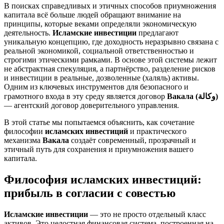
В поисках справедливых и этичных способов приумножения
капитала всё больше людей обращают внимание на
принципы, которые веками определяли экономическую
деятельность.
Исламские инвестиции
предлагают
уникальную концепцию, где доходность неразрывно связана с
реальной экономикой, социальной ответственностью и
строгими этическими рамками. В основе этой системы лежит
не абстрактная спекуляция, а партнёрство, разделение рисков
и инвестиции в реальные, дозволенные (халяль) активы.
Одним из ключевых инструментов для безопасного и
грамотного входа в эту среду является договор
Вакала (وكالة)
— агентский договор доверительного управления.
В этой статье мы попытаемся объяснить, как сочетание
философии
исламских инвестиций
и практического
механизма
Вакала
создаёт современный, прозрачный и
этичный путь для сохранения и приумножения вашего
капитала.
Философия исламских инвестиций:
прибыль в согласии с совестью
Исламские инвестиции
— это не просто отдельный класс
активов. Это целостная финансовая система, построенная на